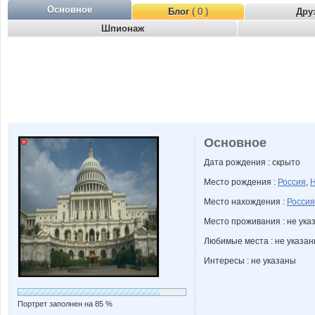
Основное
Блог
( 0 )
Дру
Шпионаж
Основное
Дата рождения : скрыто
Место рождения :
Россия
,
Н
Место нахождения :
Россия
Место проживания : не ука
Любимые места : не указа
Интересы : не указаны
Портрет заполнен на 85 %