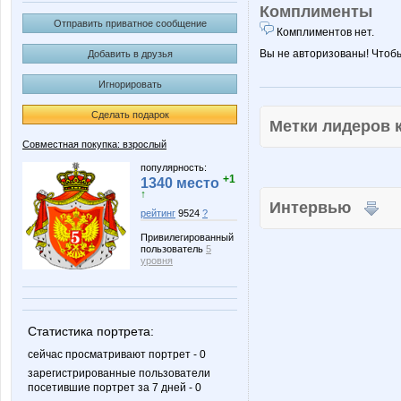
Комплименты
Отправить приватное сообщение
Комплиментов нет.
Вы не авторизованы! Чтоб
Добавить в друзья
Игнорировать
Сделать подарок
Метки лидеров
Совместная покупка: взрослый
популярность:
+1
1340 место
↑
Интервью
рейтинг
9524
?
Привилегированный
пользователь
5
уровня
Статистика портрета:
сейчас просматривают портрет - 0
зарегистрированные пользователи
посетившие портрет за 7 дней - 0